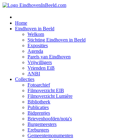
Home
Eindhoven in Beeld
Welkom
Stichting Eindhoven in Beeld
Exposities
Agenda
Parels van Eindhoven
Vrijwilligers
Vrienden EiB
ANBI
Collecties
Fotoarchief
Filmoverzicht EIB
Filmoverzicht Lumière
Bibliotheek
Publicaties
Bidprentjes
Brievenhoofden/nota's
Burgemeesters
Ereburgers
Gemeentemonumenten