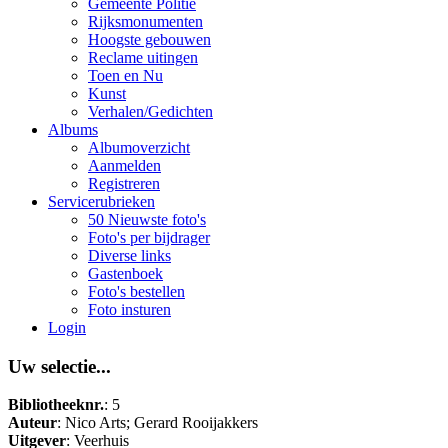
Gemeente Politie
Rijksmonumenten
Hoogste gebouwen
Reclame uitingen
Toen en Nu
Kunst
Verhalen/Gedichten
Albums
Albumoverzicht
Aanmelden
Registreren
Servicerubrieken
50 Nieuwste foto's
Foto's per bijdrager
Diverse links
Gastenboek
Foto's bestellen
Foto insturen
Login
Uw selectie...
Bibliotheeknr.
: 5
Auteur
: Nico Arts; Gerard Rooijakkers
Uitgever
: Veerhuis