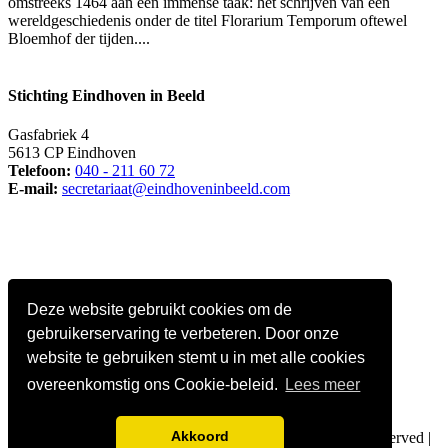
omstreeks 1464 aan een immense taak: het schrijven van een
wereldgeschiedenis onder de titel Florarium Temporum oftewel
Bloemhof der tijden....
Stichting Eindhoven in Beeld
Gasfabriek 4
5613 CP Eindhoven
Telefoon:
040 - 211 60 72
E-mail:
secretariaat@eindhoveninbeeld.com
Deze website gebruikt cookies om de
gebruikerservaring te verbeteren. Door onze
website te gebruiken stemt u in met alle cookies
overeenkomstig ons Cookie-beleid.
Lees meer
Social media
Akkoord
© Copyright
Stichting Eindhoven in Beeld
. All Rights Reserved |