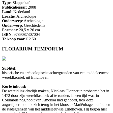
Type
: Slappe kaft
Publicatiejaar
: 2008
Land
: Nederland
Locatie
: Archeologie
Onderwerp
: Archeologie
Onderwerp
: Geschiedenis
Formaat
: 20,5 x 26 cm
ISBN
: 9789087307004
Te koop voor
€ 2.50
FLORARIUM TEMPORUM
Subtitel:
historische en archeologische achtergronden van een middeleeuwse
wereldkroniek uit Eindhoven
Korte inhoud:
De wereld inzichtelijk maken, Nicolaas Clopper jr. probeerde het in
1472 door zijn wereldkroniek af te ronden. In een tijd waarin
Columbus nog nooit van Amerika had gehoord, trok deze
augustijner monnik zich terug in het klooster Mariënhage, net buiten
de stadsgrenzen van het middeleeuwse Eindhoven. Hij begon hier