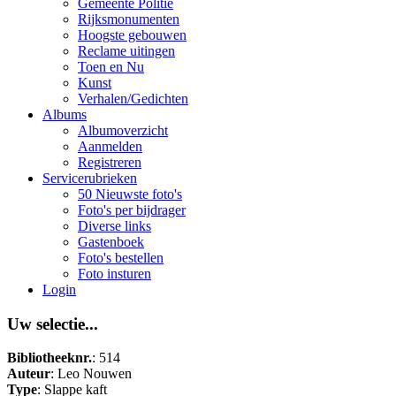
Gemeente Politie
Rijksmonumenten
Hoogste gebouwen
Reclame uitingen
Toen en Nu
Kunst
Verhalen/Gedichten
Albums
Albumoverzicht
Aanmelden
Registreren
Servicerubrieken
50 Nieuwste foto's
Foto's per bijdrager
Diverse links
Gastenboek
Foto's bestellen
Foto insturen
Login
Uw selectie...
Bibliotheeknr.
: 514
Auteur
: Leo Nouwen
Type
: Slappe kaft