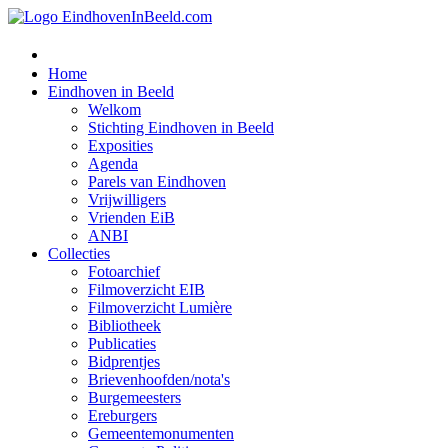
Home
Eindhoven in Beeld
Welkom
Stichting Eindhoven in Beeld
Exposities
Agenda
Parels van Eindhoven
Vrijwilligers
Vrienden EiB
ANBI
Collecties
Fotoarchief
Filmoverzicht EIB
Filmoverzicht Lumière
Bibliotheek
Publicaties
Bidprentjes
Brievenhoofden/nota's
Burgemeesters
Ereburgers
Gemeentemonumenten