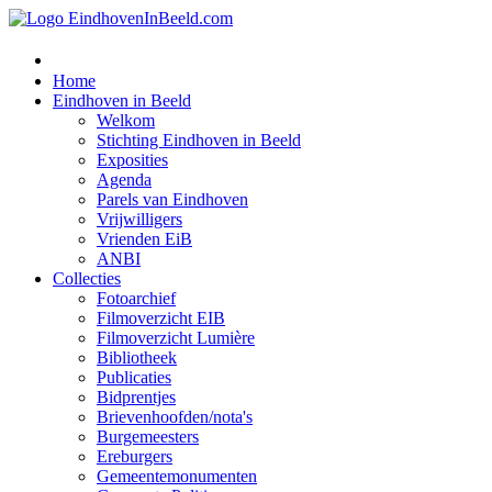
Home
Eindhoven in Beeld
Welkom
Stichting Eindhoven in Beeld
Exposities
Agenda
Parels van Eindhoven
Vrijwilligers
Vrienden EiB
ANBI
Collecties
Fotoarchief
Filmoverzicht EIB
Filmoverzicht Lumière
Bibliotheek
Publicaties
Bidprentjes
Brievenhoofden/nota's
Burgemeesters
Ereburgers
Gemeentemonumenten