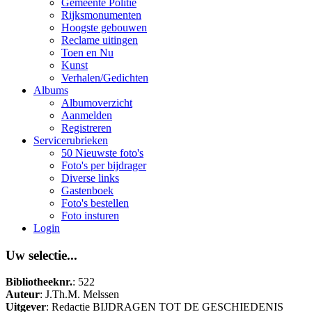
Gemeente Politie
Rijksmonumenten
Hoogste gebouwen
Reclame uitingen
Toen en Nu
Kunst
Verhalen/Gedichten
Albums
Albumoverzicht
Aanmelden
Registreren
Servicerubrieken
50 Nieuwste foto's
Foto's per bijdrager
Diverse links
Gastenboek
Foto's bestellen
Foto insturen
Login
Uw selectie...
Bibliotheeknr.
: 522
Auteur
: J.Th.M. Melssen
Uitgever
: Redactie BIJDRAGEN TOT DE GESCHIEDENIS