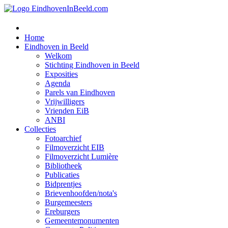
Home
Eindhoven in Beeld
Welkom
Stichting Eindhoven in Beeld
Exposities
Agenda
Parels van Eindhoven
Vrijwilligers
Vrienden EiB
ANBI
Collecties
Fotoarchief
Filmoverzicht EIB
Filmoverzicht Lumière
Bibliotheek
Publicaties
Bidprentjes
Brievenhoofden/nota's
Burgemeesters
Ereburgers
Gemeentemonumenten