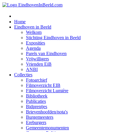
Home
Eindhoven in Beeld
Welkom
Stichting Eindhoven in Beeld
Exposities
Agenda
Parels van Eindhoven
Vrijwilligers
Vrienden EiB
ANBI
Collecties
Fotoarchief
Filmoverzicht EIB
Filmoverzicht Lumière
Bibliotheek
Publicaties
Bidprentjes
Brievenhoofden/nota's
Burgemeesters
Ereburgers
Gemeentemonumenten