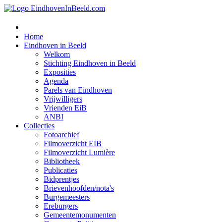
Home
Eindhoven in Beeld
Welkom
Stichting Eindhoven in Beeld
Exposities
Agenda
Parels van Eindhoven
Vrijwilligers
Vrienden EiB
ANBI
Collecties
Fotoarchief
Filmoverzicht EIB
Filmoverzicht Lumière
Bibliotheek
Publicaties
Bidprentjes
Brievenhoofden/nota's
Burgemeesters
Ereburgers
Gemeentemonumenten