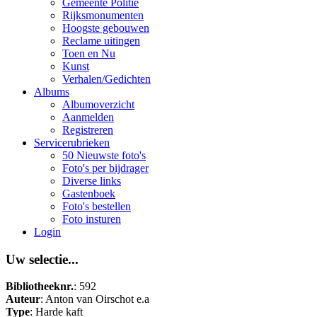
Gemeente Politie
Rijksmonumenten
Hoogste gebouwen
Reclame uitingen
Toen en Nu
Kunst
Verhalen/Gedichten
Albums
Albumoverzicht
Aanmelden
Registreren
Servicerubrieken
50 Nieuwste foto's
Foto's per bijdrager
Diverse links
Gastenboek
Foto's bestellen
Foto insturen
Login
Uw selectie...
Bibliotheeknr.
: 592
Auteur
: Anton van Oirschot e.a
Type
: Harde kaft