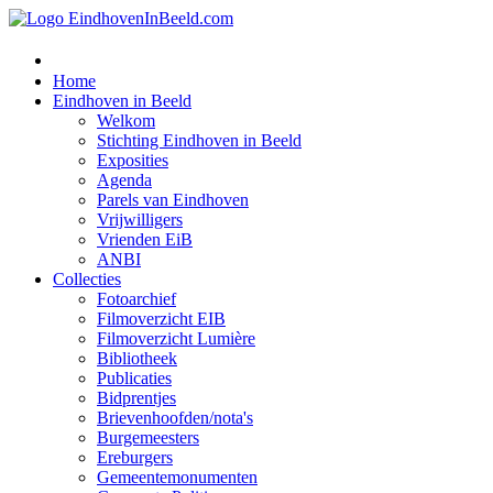
Home
Eindhoven in Beeld
Welkom
Stichting Eindhoven in Beeld
Exposities
Agenda
Parels van Eindhoven
Vrijwilligers
Vrienden EiB
ANBI
Collecties
Fotoarchief
Filmoverzicht EIB
Filmoverzicht Lumière
Bibliotheek
Publicaties
Bidprentjes
Brievenhoofden/nota's
Burgemeesters
Ereburgers
Gemeentemonumenten