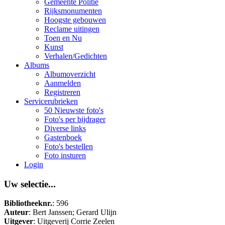
Gemeente Politie
Rijksmonumenten
Hoogste gebouwen
Reclame uitingen
Toen en Nu
Kunst
Verhalen/Gedichten
Albums
Albumoverzicht
Aanmelden
Registreren
Servicerubrieken
50 Nieuwste foto's
Foto's per bijdrager
Diverse links
Gastenboek
Foto's bestellen
Foto insturen
Login
Uw selectie...
Bibliotheeknr.
: 596
Auteur
: Bert Janssen; Gerard Ulijn
Uitgever
: Uitgeverij Corrie Zeelen