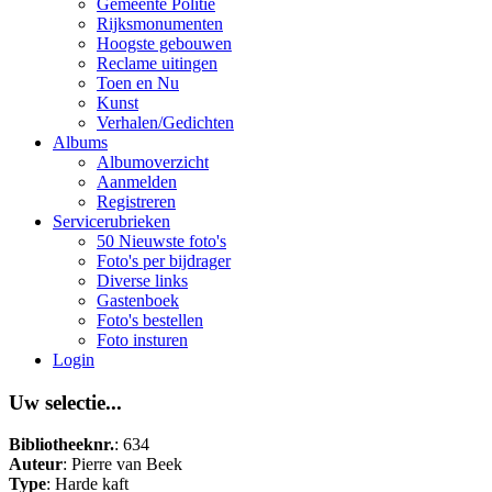
Gemeente Politie
Rijksmonumenten
Hoogste gebouwen
Reclame uitingen
Toen en Nu
Kunst
Verhalen/Gedichten
Albums
Albumoverzicht
Aanmelden
Registreren
Servicerubrieken
50 Nieuwste foto's
Foto's per bijdrager
Diverse links
Gastenboek
Foto's bestellen
Foto insturen
Login
Uw selectie...
Bibliotheeknr.
: 634
Auteur
: Pierre van Beek
Type
: Harde kaft