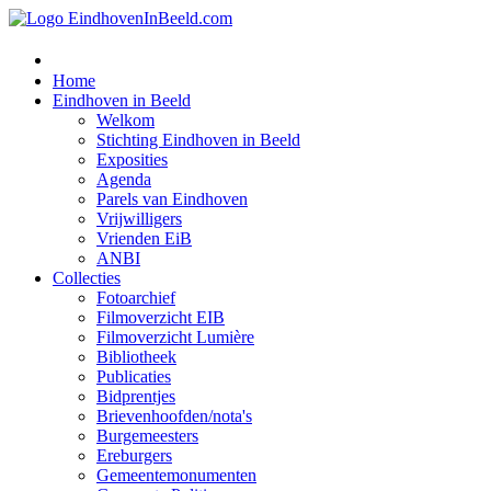
Home
Eindhoven in Beeld
Welkom
Stichting Eindhoven in Beeld
Exposities
Agenda
Parels van Eindhoven
Vrijwilligers
Vrienden EiB
ANBI
Collecties
Fotoarchief
Filmoverzicht EIB
Filmoverzicht Lumière
Bibliotheek
Publicaties
Bidprentjes
Brievenhoofden/nota's
Burgemeesters
Ereburgers
Gemeentemonumenten