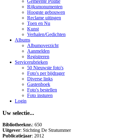
Gemeente Politie
Rijksmonumenten
Hoogste gebouwen
Reclame uitingen
Toen en Nu
Kunst
Verhalen/Gedichten
Albums
Albumoverzicht
Aanmelden
Registreren
Servicerubrieken
50 Nieuwste foto's
Foto's per bijdrager
Diverse links
Gastenboek
Foto's bestellen
Foto insturen
Login
Uw selectie...
Bibliotheeknr.
: 650
Uitgever
: Stichting De Stratummer
Publicatiejaar
: 2012