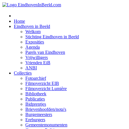
Home
Eindhoven in Beeld
Welkom
Stichting Eindhoven in Beeld
Exposities
Agenda
Parels van Eindhoven
Vrijwilligers
Vrienden EiB
ANBI
Collecties
Fotoarchief
Filmoverzicht EIB
Filmoverzicht Lumière
Bibliotheek
Publicaties
Bidprentjes
Brievenhoofden/nota's
Burgemeesters
Ereburgers
Gemeentemonumenten