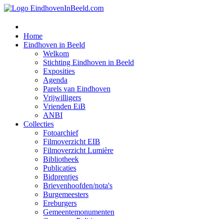
Home
Eindhoven in Beeld
Welkom
Stichting Eindhoven in Beeld
Exposities
Agenda
Parels van Eindhoven
Vrijwilligers
Vrienden EiB
ANBI
Collecties
Fotoarchief
Filmoverzicht EIB
Filmoverzicht Lumière
Bibliotheek
Publicaties
Bidprentjes
Brievenhoofden/nota's
Burgemeesters
Ereburgers
Gemeentemonumenten