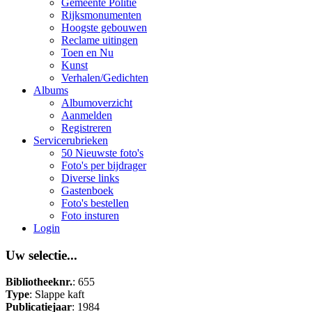
Gemeente Politie
Rijksmonumenten
Hoogste gebouwen
Reclame uitingen
Toen en Nu
Kunst
Verhalen/Gedichten
Albums
Albumoverzicht
Aanmelden
Registreren
Servicerubrieken
50 Nieuwste foto's
Foto's per bijdrager
Diverse links
Gastenboek
Foto's bestellen
Foto insturen
Login
Uw selectie...
Bibliotheeknr.
: 655
Type
: Slappe kaft
Publicatiejaar
: 1984