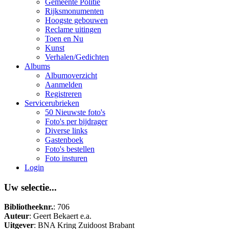
Gemeente Politie
Rijksmonumenten
Hoogste gebouwen
Reclame uitingen
Toen en Nu
Kunst
Verhalen/Gedichten
Albums
Albumoverzicht
Aanmelden
Registreren
Servicerubrieken
50 Nieuwste foto's
Foto's per bijdrager
Diverse links
Gastenboek
Foto's bestellen
Foto insturen
Login
Uw selectie...
Bibliotheeknr.
: 706
Auteur
: Geert Bekaert e.a.
Uitgever
: BNA Kring Zuidoost Brabant