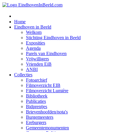
Home
Eindhoven in Beeld
Welkom
Stichting Eindhoven in Beeld
Exposities
Agenda
Parels van Eindhoven
Vrijwilligers
Vrienden EiB
ANBI
Collecties
Fotoarchief
Filmoverzicht EIB
Filmoverzicht Lumière
Bibliotheek
Publicaties
Bidprentjes
Brievenhoofden/nota's
Burgemeesters
Ereburgers
Gemeentemonumenten