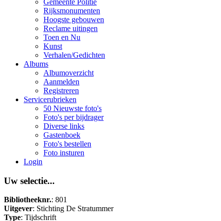
Gemeente Politie
Rijksmonumenten
Hoogste gebouwen
Reclame uitingen
Toen en Nu
Kunst
Verhalen/Gedichten
Albums
Albumoverzicht
Aanmelden
Registreren
Servicerubrieken
50 Nieuwste foto's
Foto's per bijdrager
Diverse links
Gastenboek
Foto's bestellen
Foto insturen
Login
Uw selectie...
Bibliotheeknr.
: 801
Uitgever
: Stichting De Stratummer
Type
: Tijdschrift