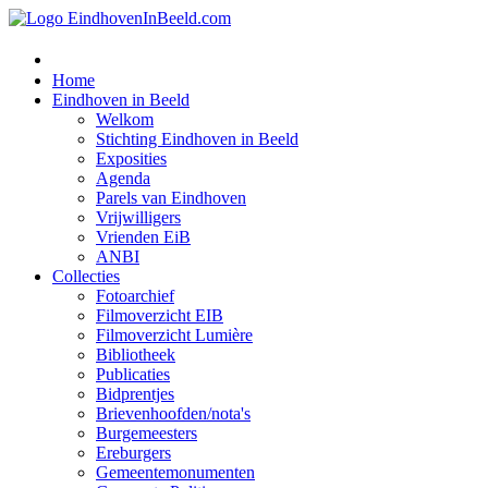
Home
Eindhoven in Beeld
Welkom
Stichting Eindhoven in Beeld
Exposities
Agenda
Parels van Eindhoven
Vrijwilligers
Vrienden EiB
ANBI
Collecties
Fotoarchief
Filmoverzicht EIB
Filmoverzicht Lumière
Bibliotheek
Publicaties
Bidprentjes
Brievenhoofden/nota's
Burgemeesters
Ereburgers
Gemeentemonumenten