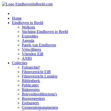
Home
Eindhoven in Beeld
Welkom
Stichting Eindhoven in Beeld
Exposities
Agenda
Parels van Eindhoven
Vrijwilligers
Vrienden EiB
ANBI
Collecties
Fotoarchief
Filmoverzicht EIB
Filmoverzicht Lumière
Bibliotheek
Publicaties
Bidprentjes
Brievenhoofden/nota's
Burgemeesters
Ereburgers
Gemeentemonumenten