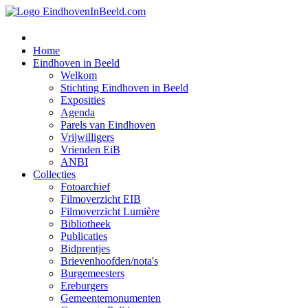
Home
Eindhoven in Beeld
Welkom
Stichting Eindhoven in Beeld
Exposities
Agenda
Parels van Eindhoven
Vrijwilligers
Vrienden EiB
ANBI
Collecties
Fotoarchief
Filmoverzicht EIB
Filmoverzicht Lumière
Bibliotheek
Publicaties
Bidprentjes
Brievenhoofden/nota's
Burgemeesters
Ereburgers
Gemeentemonumenten