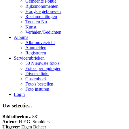
Gemeente Politie
Rijksmonumenten
Hoogste gebouwen
Reclame uitingen
Toen en Nu
Kunst
Verhalen/Gedichten
Albums
Albumoverzicht
Aanmelden
Registreren
Servicerubrieken
50 Nieuwste foto's
Foto's per bijdrager
Diverse links
Gastenboek
Foto's bestellen
Foto insturen
Login
Uw selectie...
Bibliotheeknr.
: 881
Auteur
: H.F.G. Smulders
Uitgever
: Eigen Beheer