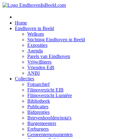
Home
Eindhoven in Beeld
Welkom
Stichting Eindhoven in Beeld
Exposities
Agenda
Parels van Eindhoven
Vrijwilligers
Vrienden EiB
ANBI
Collecties
Fotoarchief
Filmoverzicht EIB
Filmoverzicht Lumière
Bibliotheek
Publicaties
Bidprentjes
Brievenhoofden/nota's
Burgemeesters
Ereburgers
Gemeentemonumenten