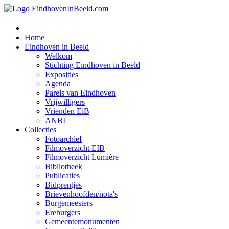
Home
Eindhoven in Beeld
Welkom
Stichting Eindhoven in Beeld
Exposities
Agenda
Parels van Eindhoven
Vrijwilligers
Vrienden EiB
ANBI
Collecties
Fotoarchief
Filmoverzicht EIB
Filmoverzicht Lumière
Bibliotheek
Publicaties
Bidprentjes
Brievenhoofden/nota's
Burgemeesters
Ereburgers
Gemeentemonumenten