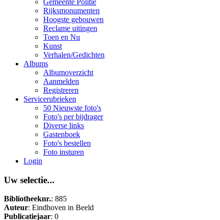
Gemeente Politie
Rijksmonumenten
Hoogste gebouwen
Reclame uitingen
Toen en Nu
Kunst
Verhalen/Gedichten
Albums
Albumoverzicht
Aanmelden
Registreren
Servicerubrieken
50 Nieuwste foto's
Foto's per bijdrager
Diverse links
Gastenboek
Foto's bestellen
Foto insturen
Login
Uw selectie...
Bibliotheeknr.
: 885
Auteur
: Eindhoven in Beeld
Publicatiejaar
: 0