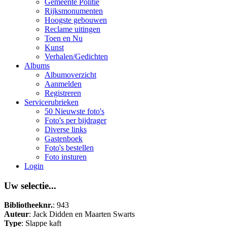
Gemeente Politie
Rijksmonumenten
Hoogste gebouwen
Reclame uitingen
Toen en Nu
Kunst
Verhalen/Gedichten
Albums
Albumoverzicht
Aanmelden
Registreren
Servicerubrieken
50 Nieuwste foto's
Foto's per bijdrager
Diverse links
Gastenboek
Foto's bestellen
Foto insturen
Login
Uw selectie...
Bibliotheeknr.
: 943
Auteur
: Jack Didden en Maarten Swarts
Type
: Slappe kaft