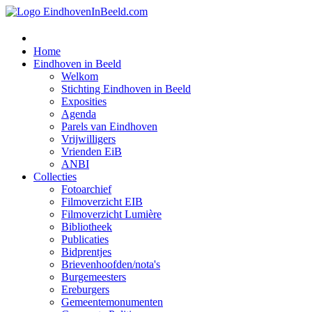
Home
Eindhoven in Beeld
Welkom
Stichting Eindhoven in Beeld
Exposities
Agenda
Parels van Eindhoven
Vrijwilligers
Vrienden EiB
ANBI
Collecties
Fotoarchief
Filmoverzicht EIB
Filmoverzicht Lumière
Bibliotheek
Publicaties
Bidprentjes
Brievenhoofden/nota's
Burgemeesters
Ereburgers
Gemeentemonumenten