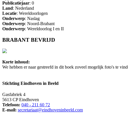
Publicatiejaar
: 0
Land
: Nederland
Locatie
: Wereldoorlogen
Onderwerp
: Naslag
Onderwerp
: Noord-Brabant
Onderwerp
: Wereldoorlog I en II
BRABANT BEVRIJD
Korte inhoud:
We hebben er naar gestreefd in dit boek zoveel mogelijk foto's te vind
Stichting Eindhoven in Beeld
Gasfabriek 4
5613 CP Eindhoven
Telefoon:
040 - 211 60 72
E-mail:
secretariaat@eindhoveninbeeld.com