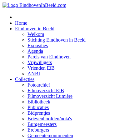
Home
Eindhoven in Beeld
Welkom
Stichting Eindhoven in Beeld
Exposities
Agenda
Parels van Eindhoven
Vrijwilligers
Vrienden EiB
ANBI
Collecties
Fotoarchief
Filmoverzicht EIB
Filmoverzicht Lumière
Bibliotheek
Publicaties
Bidprentjes
Brievenhoofden/nota's
Burgemeesters
Ereburgers
Gemeentemonumenten