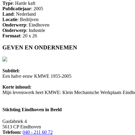
Type
: Harde kaft
Publicatiejaar
: 2005
Land
: Nederland
Locatie
: Bedrijven
Onderwerp
: Eindhoven
Onderwerp
: Industrie
Formaat
: 20 x 26
GEVEN EN ONDERNEMEN
Subtitel:
Een halve eeuw KMWE 1955-2005
Korte inhoud:
Mijn levenswerk heet KMWE: Klein Mechanische Werkplaats Eindhoven.
Stichting Eindhoven in Beeld
Gasfabriek 4
5613 CP Eindhoven
Telefoon:
040 - 211 60 72