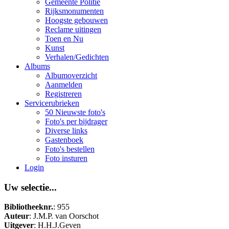
Gemeente Politie
Rijksmonumenten
Hoogste gebouwen
Reclame uitingen
Toen en Nu
Kunst
Verhalen/Gedichten
Albums
Albumoverzicht
Aanmelden
Registreren
Servicerubrieken
50 Nieuwste foto's
Foto's per bijdrager
Diverse links
Gastenboek
Foto's bestellen
Foto insturen
Login
Uw selectie...
Bibliotheeknr.
: 955
Auteur
: J.M.P. van Oorschot
Uitgever
: H.H.J.Geven