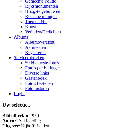
Gemeente Politie
Rijksmonumenten
Hoogste gebouwen
Reclame uitingen
Toen en Nu
Kunst
Verhalen/Gedichten
Albums
Albumoverzicht
Aanmelden
Registreren
Servicerubrieken
50 Nieuwste foto's
Foto's per bijdrager
Diverse links
Gastenboek
Foto's bestellen
Foto insturen
Login
Uw selectie...
Bibliotheeknr.
: 979
Auteur
: A. Heerding
Uitgever
: Nijhoff; Leiden