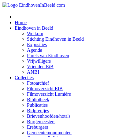
Home
Eindhoven in Beeld
Welkom
Stichting Eindhoven in Beeld
Exposities
Agenda
Parels van Eindhoven
Vrijwilligers
Vrienden EiB
ANBI
Collecties
Fotoarchief
Filmoverzicht EIB
Filmoverzicht Lumière
Bibliotheek
Publicaties
Bidprentjes
Brievenhoofden/nota's
Burgemeesters
Ereburgers
Gemeentemonumenten