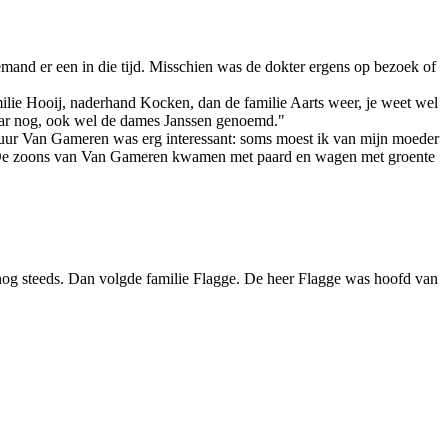
emand er een in die tijd. Misschien was de dokter ergens op bezoek of
ilie Hooij, naderhand Kocken, dan de familie Aarts weer, je weet wel
daar nog, ook wel de dames Janssen genoemd."
e buur Van Gameren was erg interessant: soms moest ik van mijn moeder
hie. De zoons van Van Gameren kwamen met paard en wagen met groente
nog steeds. Dan volgde familie Flagge. De heer Flagge was hoofd van