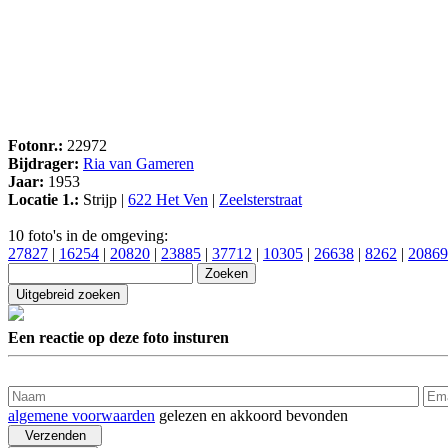
Fotonr.:
22972
Bijdrager:
Ria van Gameren
Jaar:
1953
Locatie 1.:
Strijp |
622 Het Ven
|
Zeelsterstraat
10 foto's in de omgeving:
27827
|
16254
|
20820
|
23885
|
37712
|
10305
|
26638
|
8262
|
20869
Een reactie op deze foto insturen
algemene voorwaarden
gelezen en akkoord bevonden