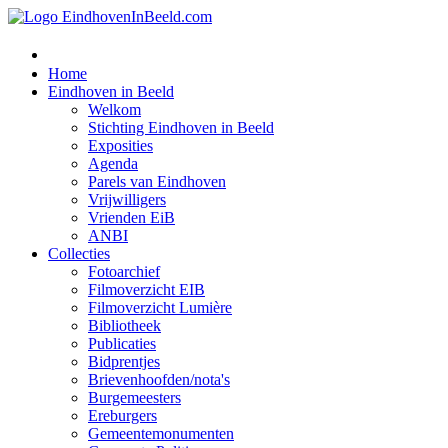
Home
Eindhoven in Beeld
Welkom
Stichting Eindhoven in Beeld
Exposities
Agenda
Parels van Eindhoven
Vrijwilligers
Vrienden EiB
ANBI
Collecties
Fotoarchief
Filmoverzicht EIB
Filmoverzicht Lumière
Bibliotheek
Publicaties
Bidprentjes
Brievenhoofden/nota's
Burgemeesters
Ereburgers
Gemeentemonumenten