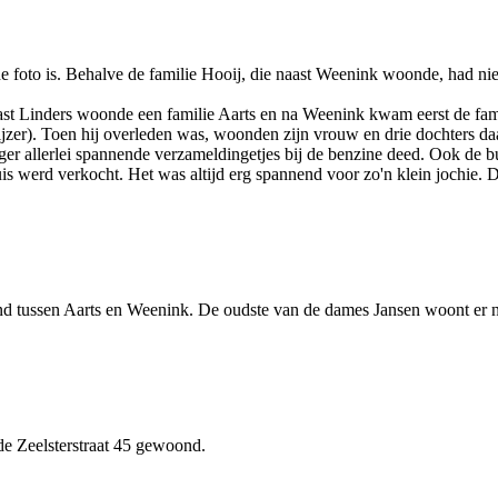
de foto is. Behalve de familie Hooij, die naast Weenink woonde, had ni
ast Linders woonde een familie Aarts en na Weenink kwam eerst de fam
ijzer). Toen hij overleden was, woonden zijn vrouw en drie dochters 
roeger allerlei spannende verzameldingetjes bij de benzine deed. Ook d
 huis werd verkocht. Het was altijd erg spannend voor zo'n klein joc
nd tussen Aarts en Weenink. De oudste van de dames Jansen woont er 
de Zeelsterstraat 45 gewoond.