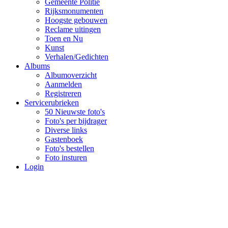
Gemeente Politie
Rijksmonumenten
Hoogste gebouwen
Reclame uitingen
Toen en Nu
Kunst
Verhalen/Gedichten
Albums
Albumoverzicht
Aanmelden
Registreren
Servicerubrieken
50 Nieuwste foto's
Foto's per bijdrager
Diverse links
Gastenboek
Foto's bestellen
Foto insturen
Login