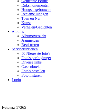
Gemeente Politie
Rijksmonumenten
Hoogste gebouwen
Reclame uitingen
Toen en Nu
Kunst
Verhalen/Gedichten
Albums
Albumoverzicht
Aanmelden
Registreren
Servicerubrieken
50 Nieuwste foto's
Foto's per bijdrager
Diverse links
Gastenboek
Foto's bestellen
Foto insturen
Login
Fotonr.:
57265