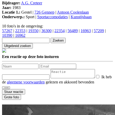
Bijdrager:
A.G. Creteer
Jaar:
1983
Locatie 1.:
Gestel |
726 Gennep
|
Antoon Coolenlaan
Onderwerp.:
Sport |
Sportaccomodaties
|
Kunstijsbaan
10 foto's in de omgeving:
57267
|
22353
|
19350
|
36300
|
22354
|
56489
|
16963
|
57209
|
10390
|
16962
Een reactie op deze foto insturen
Ik heb
de
algemene voorwaarden
gelezen en akkoord bevonden