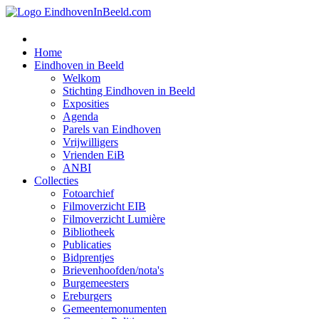
Home
Eindhoven in Beeld
Welkom
Stichting Eindhoven in Beeld
Exposities
Agenda
Parels van Eindhoven
Vrijwilligers
Vrienden EiB
ANBI
Collecties
Fotoarchief
Filmoverzicht EIB
Filmoverzicht Lumière
Bibliotheek
Publicaties
Bidprentjes
Brievenhoofden/nota's
Burgemeesters
Ereburgers
Gemeentemonumenten