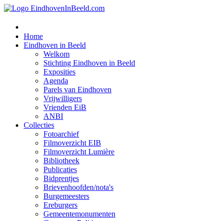
Home
Eindhoven in Beeld
Welkom
Stichting Eindhoven in Beeld
Exposities
Agenda
Parels van Eindhoven
Vrijwilligers
Vrienden EiB
ANBI
Collecties
Fotoarchief
Filmoverzicht EIB
Filmoverzicht Lumière
Bibliotheek
Publicaties
Bidprentjes
Brievenhoofden/nota's
Burgemeesters
Ereburgers
Gemeentemonumenten