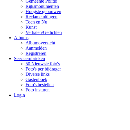
Gemeente Politie
Rijksmonumenten
Hoogste gebouwen
Reclame uitingen
Toen en Nu
Kunst
Verhalen/Gedichten
Albums
Albumoverzicht
Aanmelden
Registreren
Servicerubrieken
50 Nieuwste foto's
Foto's per bijdrager
Diverse links
Gastenboek
Foto's bestellen
Foto insturen
Login