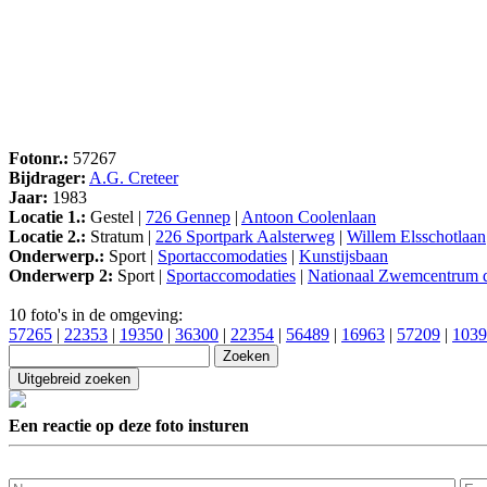
Fotonr.:
57267
Bijdrager:
A.G. Creteer
Jaar:
1983
Locatie 1.:
Gestel |
726 Gennep
|
Antoon Coolenlaan
Locatie 2.:
Stratum |
226 Sportpark Aalsterweg
|
Willem Elsschotlaan
Onderwerp.:
Sport |
Sportaccomodaties
|
Kunstijsbaan
Onderwerp 2:
Sport |
Sportaccomodaties
|
Nationaal Zwemcentrum d
10 foto's in de omgeving:
57265
|
22353
|
19350
|
36300
|
22354
|
56489
|
16963
|
57209
|
1039
Een reactie op deze foto insturen