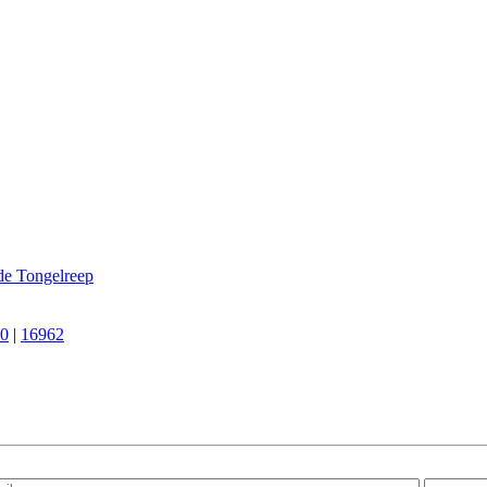
e Tongelreep
0
|
16962