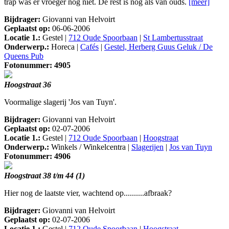
trap was er vroeger nog niet. De rest is nog als van ouds.
[meer]
Bijdrager:
Giovanni van Helvoirt
Geplaatst op:
06-06-2006
Locatie 1.:
Gestel |
712 Oude Spoorbaan
|
St Lambertusstraat
Onderwerp.:
Horeca |
Cafés
|
Gestel, Herberg Guus Geluk / De
Queens Pub
Fotonummer: 4905
Hoogstraat 36
Voormalige slagerij 'Jos van Tuyn'.
Bijdrager:
Giovanni van Helvoirt
Geplaatst op:
02-07-2006
Locatie 1.:
Gestel |
712 Oude Spoorbaan
|
Hoogstraat
Onderwerp.:
Winkels / Winkelcentra |
Slagerijen
|
Jos van Tuyn
Fotonummer: 4906
Hoogstraat 38 t/m 44 (1)
Hier nog de laatste vier, wachtend op..........afbraak?
Bijdrager:
Giovanni van Helvoirt
Geplaatst op:
02-07-2006
Locatie 1.:
Gestel |
712 Oude Spoorbaan
|
Hoogstraat