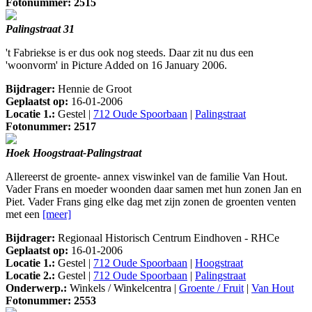
Fotonummer: 2515
Palingstraat 31
't Fabriekse is er dus ook nog steeds. Daar zit nu dus een
'woonvorm' in Picture Added on 16 January 2006.
Bijdrager:
Hennie de Groot
Geplaatst op:
16-01-2006
Locatie 1.:
Gestel |
712 Oude Spoorbaan
|
Palingstraat
Fotonummer: 2517
Hoek Hoogstraat-Palingstraat
Allereerst de groente- annex viswinkel van de familie Van Hout.
Vader Frans en moeder woonden daar samen met hun zonen Jan en
Piet. Vader Frans ging elke dag met zijn zonen de groenten venten
met een
[meer]
Bijdrager:
Regionaal Historisch Centrum Eindhoven - RHCe
Geplaatst op:
16-01-2006
Locatie 1.:
Gestel |
712 Oude Spoorbaan
|
Hoogstraat
Locatie 2.:
Gestel |
712 Oude Spoorbaan
|
Palingstraat
Onderwerp.:
Winkels / Winkelcentra |
Groente / Fruit
|
Van Hout
Fotonummer: 2553