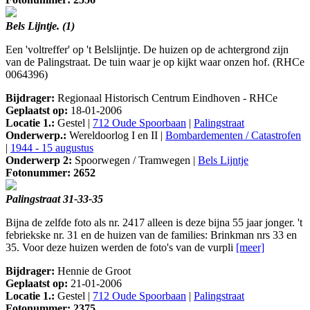
Bels Lijntje. (1)
Een 'voltreffer' op 't Belslijntje. De huizen op de achtergrond zijn
van de Palingstraat. De tuin waar je op kijkt waar onzen hof. (RHCe
0064396)
Bijdrager:
Regionaal Historisch Centrum Eindhoven - RHCe
Geplaatst op:
18-01-2006
Locatie 1.:
Gestel |
712 Oude Spoorbaan
|
Palingstraat
Onderwerp.:
Wereldoorlog I en II |
Bombardementen / Catastrofen
|
1944 - 15 augustus
Onderwerp 2:
Spoorwegen / Tramwegen |
Bels Lijntje
Fotonummer: 2652
Palingstraat 31-33-35
Bijna de zelfde foto als nr. 2417 alleen is deze bijna 55 jaar jonger. 't
febriekske nr. 31 en de huizen van de families: Brinkman nrs 33 en
35. Voor deze huizen werden de foto's van de vurpli
[meer]
Bijdrager:
Hennie de Groot
Geplaatst op:
21-01-2006
Locatie 1.:
Gestel |
712 Oude Spoorbaan
|
Palingstraat
Fotonummer: 2375