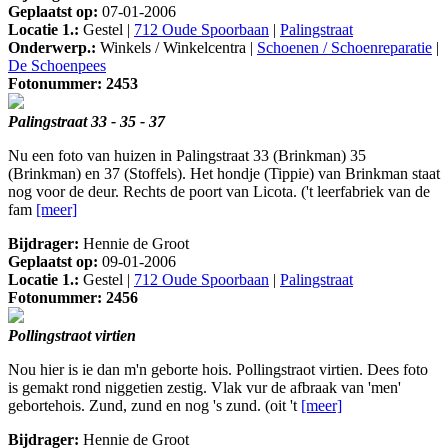
Geplaatst op:
07-01-2006
Locatie 1.:
Gestel |
712 Oude Spoorbaan
|
Palingstraat
Onderwerp.:
Winkels / Winkelcentra |
Schoenen / Schoenreparatie
|
De Schoenpees
Fotonummer: 2453
Palingstraat 33 - 35 - 37
Nu een foto van huizen in Palingstraat 33 (Brinkman) 35
(Brinkman) en 37 (Stoffels). Het hondje (Tippie) van Brinkman staat
nog voor de deur. Rechts de poort van Licota. ('t leerfabriek van de
fam
[meer]
Bijdrager:
Hennie de Groot
Geplaatst op:
09-01-2006
Locatie 1.:
Gestel |
712 Oude Spoorbaan
|
Palingstraat
Fotonummer: 2456
Pollingstraot virtien
Nou hier is ie dan m'n geborte hois. Pollingstraot virtien. Dees foto
is gemakt rond niggetien zestig. Vlak vur de afbraak van 'men'
gebortehois. Zund, zund en nog 's zund. (oit 't
[meer]
Bijdrager:
Hennie de Groot