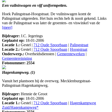
Een vuilniswagen en vijf uniformpetten.
Hoek Palingstraat-Hoogstraat. De vuilniswagen komt de
Palingstraat uitgereden. Het huis rechts heb ik nooit gekend. Links
van de Palingstraat was later de groenten- en viswinkel van de
[meer]
Bijdrager:
J.C. Jegerings
Geplaatst op:
18-01-2006
Locatie 1.:
Gestel |
712 Oude Spoorbaan
|
Palingstraat
Locatie 2.:
Gestel |
712 Oude Spoorbaan
|
Hoogstraat
Onderwerp.:
Overheidsdiensten |
Gemeentewerken
|
Gemeentereiniging
Fotonummer: 2554
Hagenkampweg. (1)
Vanuit het plantsoen bij de overweg. Mecklenburgstraat-
Palingstraat-Hagenkampweg.
Bijdrager:
Hennie de Groot
Geplaatst op:
18-01-2006
Locatie 1.:
Gestel |
712 Oude Spoorbaan
|
Hagenkampweg
Zuid/Hagenkampweg*
Fotonummer: 2556