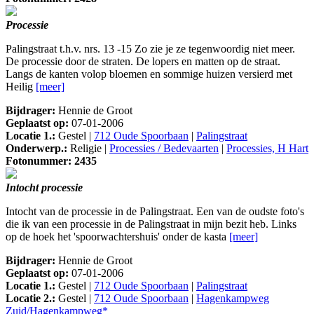
Processie
Palingstraat t.h.v. nrs. 13 -15 Zo zie je ze tegenwoordig niet meer.
De processie door de straten. De lopers en matten op de straat.
Langs de kanten volop bloemen en sommige huizen versierd met
Heilig
[meer]
Bijdrager:
Hennie de Groot
Geplaatst op:
07-01-2006
Locatie 1.:
Gestel |
712 Oude Spoorbaan
|
Palingstraat
Onderwerp.:
Religie |
Processies / Bedevaarten
|
Processies, H Hart
Fotonummer: 2435
Intocht processie
Intocht van de processie in de Palingstraat. Een van de oudste foto's
die ik van een processie in de Palingstraat in mijn bezit heb. Links
op de hoek het 'spoorwachtershuis' onder de kasta
[meer]
Bijdrager:
Hennie de Groot
Geplaatst op:
07-01-2006
Locatie 1.:
Gestel |
712 Oude Spoorbaan
|
Palingstraat
Locatie 2.:
Gestel |
712 Oude Spoorbaan
|
Hagenkampweg
Zuid/Hagenkampweg*