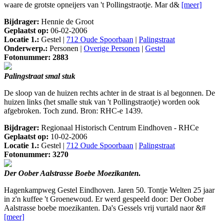
waare de grotste opneijers van 't Pollingstraotje. Mar d&
[meer]
Bijdrager:
Hennie de Groot
Geplaatst op:
06-02-2006
Locatie 1.:
Gestel |
712 Oude Spoorbaan
|
Palingstraat
Onderwerp.:
Personen |
Overige Personen
|
Gestel
Fotonummer: 2883
Palingstraat smal stuk
De sloop van de huizen rechts achter in de straat is al begonnen. De
huizen links (het smalle stuk van 't Pollingstraotje) worden ook
afgebroken. Toch zund. Bron: RHC-e 1439.
Bijdrager:
Regionaal Historisch Centrum Eindhoven - RHCe
Geplaatst op:
10-02-2006
Locatie 1.:
Gestel |
712 Oude Spoorbaan
|
Palingstraat
Fotonummer: 3270
Der Oober Aalstrasse Boebe Moezikanten.
Hagenkampweg Gestel Eindhoven. Jaren 50. Tontje Welten 25 jaar
in z'n kuffee 't Groenewoud. Er werd gespeeld door: Der Oober
Aalstrasse boebe moezikanten. Da's Gessels vrij vurtald naor &#
[meer]