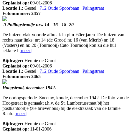
Geplaatst op:
09-01-2006
Locatie 1.:
Gestel |
712 Oude Spoorbaan
|
Palingstraat
Fotonummer: 2457
\'t Pollingstraotje nrs. 14 - 16 - 18 -20
De huizen vlak voor de afbraak in plm. 60er jaren. De huizen van
rechts naar links: nr; 14 (de Groot) nr. 16 (van Mierlo) nr. 18
(Vosters) en nr. 20 (Tournooij) Cato Tournooij kon zu die hul
lekkere l
[meer]
Bijdrager:
Hennie de Groot
Geplaatst op:
09-01-2006
Locatie 1.:
Gestel |
712 Oude Spoorbaan
|
Palingstraat
Fotonummer: 2465
Hoogstraat, december 1942.
De oorlogsperiode. Sneeuw, koude, december 1942. De foto van de
Hoogstraat is gemaakt t.h.v. de St. Lambertusstraat bij het
postkantoortje (zie brievenbus) bij de elektrazaak van de familie
Raab.
[meer]
Bijdrager:
Hennie de Groot
Geplaatst op:
11-01-2006