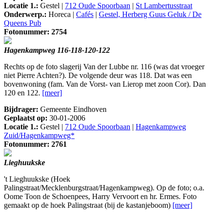
Locatie 1.:
Gestel |
712 Oude Spoorbaan
|
St Lambertusstraat
Onderwerp.:
Horeca |
Cafés
|
Gestel, Herberg Guus Geluk / De
Queens Pub
Fotonummer: 2754
Hagenkampweg 116-118-120-122
Rechts op de foto slagerij Van der Lubbe nr. 116 (was dat vroeger
niet Pierre Achten?). De volgende deur was 118. Dat was een
bovenwoning (fam. Van de Vorst- van Lierop met zoon Cor). Dan
120 en 122.
[meer]
Bijdrager:
Gemeente Eindhoven
Geplaatst op:
30-01-2006
Locatie 1.:
Gestel |
712 Oude Spoorbaan
|
Hagenkampweg
Zuid/Hagenkampweg*
Fotonummer: 2761
Lieghuukske
't Lieghuukske (Hoek
Palingstraat/Mecklenburgstraat/Hagenkampweg). Op de foto; o.a.
Oome Toon de Schoenpees, Harry Vervoort en hr. Ermes. Foto
gemaakt op de hoek Palingstraat (bij de kastanjeboom)
[meer]