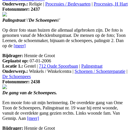
Onderwerp.:
Religie |
Processies / Bedevaarten
|
Processies, H Hart
Fotonummer: 2437
Palingstraat \'De Schoenpees\'
Op deze foto staan huizen die allemaal afgebroken zijn. De foto is
genomen vanaf de Mecklenburgstraat. De mensen op de foto; Toon
Leenen, de schoenmaker, bijnaam de schoenpees, palingstr 2. Dan
op de
[meer]
Bijdrager:
Hennie de Groot
Geplaatst op:
07-01-2006
Locatie 1.:
Gestel |
712 Oude Spoorbaan
|
Palingstraat
Onderwerp.:
Winkels / Winkelcentra |
Schoenen / Schoenreparatie
|
De Schoenpees
Fotonummer: 2438
De gang van de Schoenpees.
Een mooie foto uit mijn herinnering. De overdekte gang van Ome
Toon de Schoenpees, Palingstraat nr. 19 waar hij eerst woonde,
vanuit de overdekte gang gezien rechts. Links woonde fam. Van
Gennip. Aan
[meer]
Bijdrager:
Hennie de Groot