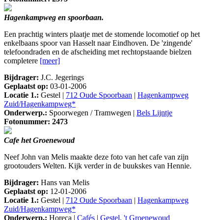
Hagenkampweg en spoorbaan.
Een prachtig winters plaatje met de stomende locomotief op het
enkelbaans spoor van Hasselt naar Eindhoven. De 'zingende'
telefoondraden en de afscheiding met rechtopstaande bielzen
completere
[meer]
Bijdrager:
J.C. Jegerings
Geplaatst op:
03-01-2006
Locatie 1.:
Gestel |
712 Oude Spoorbaan
|
Hagenkampweg
Zuid/Hagenkampweg*
Onderwerp.:
Spoorwegen / Tramwegen |
Bels Lijntje
Fotonummer: 2473
Cafe het Groenewoud
Neef John van Melis maakte deze foto van het cafe van zijn
grootouders Welten. Kijk verder in de buukskes van Hennie.
Bijdrager:
Hans van Melis
Geplaatst op:
12-01-2006
Locatie 1.:
Gestel |
712 Oude Spoorbaan
|
Hagenkampweg
Zuid/Hagenkampweg*
Onderwerp.:
Horeca |
Cafés
|
Gestel, 't Groenewoud