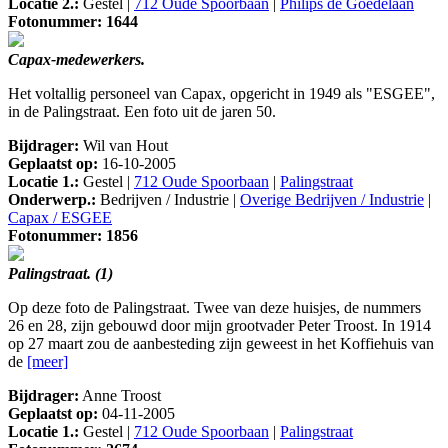
Locatie 2.:
Gestel |
712 Oude Spoorbaan
|
Philips de Goedelaan
Fotonummer: 1644
Capax-medewerkers.
Het voltallig personeel van Capax, opgericht in 1949 als "ESGEE",
in de Palingstraat. Een foto uit de jaren 50.
Bijdrager:
Wil van Hout
Geplaatst op:
16-10-2005
Locatie 1.:
Gestel |
712 Oude Spoorbaan
|
Palingstraat
Onderwerp.:
Bedrijven / Industrie |
Overige Bedrijven / Industrie
|
Capax / ESGEE
Fotonummer: 1856
Palingstraat. (1)
Op deze foto de Palingstraat. Twee van deze huisjes, de nummers
26 en 28, zijn gebouwd door mijn grootvader Peter Troost. In 1914
op 27 maart zou de aanbesteding zijn geweest in het Koffiehuis van
de
[meer]
Bijdrager:
Anne Troost
Geplaatst op:
04-11-2005
Locatie 1.:
Gestel |
712 Oude Spoorbaan
|
Palingstraat