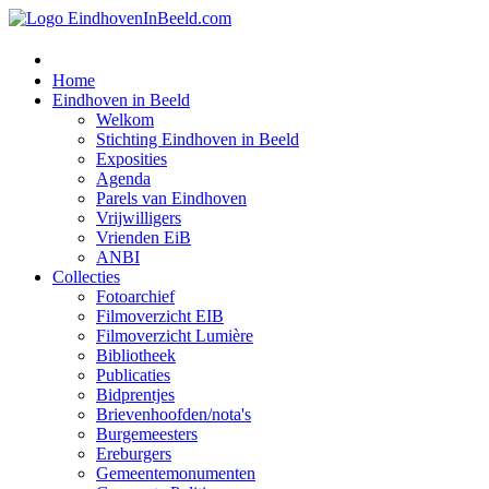
Home
Eindhoven in Beeld
Welkom
Stichting Eindhoven in Beeld
Exposities
Agenda
Parels van Eindhoven
Vrijwilligers
Vrienden EiB
ANBI
Collecties
Fotoarchief
Filmoverzicht EIB
Filmoverzicht Lumière
Bibliotheek
Publicaties
Bidprentjes
Brievenhoofden/nota's
Burgemeesters
Ereburgers
Gemeentemonumenten