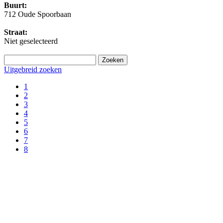
Buurt:
712 Oude Spoorbaan
Straat:
Niet geselecteerd
Uitgebreid zoeken
1
2
3
4
5
6
7
8