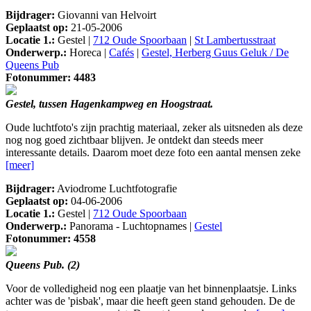
Bijdrager:
Giovanni van Helvoirt
Geplaatst op:
21-05-2006
Locatie 1.:
Gestel |
712 Oude Spoorbaan
|
St Lambertusstraat
Onderwerp.:
Horeca |
Cafés
|
Gestel, Herberg Guus Geluk / De
Queens Pub
Fotonummer: 4483
Gestel, tussen Hagenkampweg en Hoogstraat.
Oude luchtfoto's zijn prachtig materiaal, zeker als uitsneden als deze
nog nog goed zichtbaar blijven. Je ontdekt dan steeds meer
interessante details. Daarom moet deze foto een aantal mensen zeke
[meer]
Bijdrager:
Aviodrome Luchtfotografie
Geplaatst op:
04-06-2006
Locatie 1.:
Gestel |
712 Oude Spoorbaan
Onderwerp.:
Panorama - Luchtopnames |
Gestel
Fotonummer: 4558
Queens Pub. (2)
Voor de volledigheid nog een plaatje van het binnenplaatsje. Links
achter was de 'pisbak', maar die heeft geen stand gehouden. De de