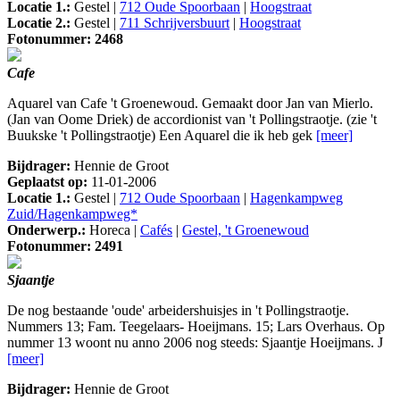
Locatie 1.:
Gestel |
712 Oude Spoorbaan
|
Hoogstraat
Locatie 2.:
Gestel |
711 Schrijversbuurt
|
Hoogstraat
Fotonummer: 2468
Cafe
Aquarel van Cafe 't Groenewoud. Gemaakt door Jan van Mierlo.
(Jan van Oome Driek) de accordionist van 't Pollingstraotje. (zie 't
Buukske 't Pollingstraotje) Een Aquarel die ik heb gek
[meer]
Bijdrager:
Hennie de Groot
Geplaatst op:
11-01-2006
Locatie 1.:
Gestel |
712 Oude Spoorbaan
|
Hagenkampweg
Zuid/Hagenkampweg*
Onderwerp.:
Horeca |
Cafés
|
Gestel, 't Groenewoud
Fotonummer: 2491
Sjaantje
De nog bestaande 'oude' arbeidershuisjes in 't Pollingstraotje.
Nummers 13; Fam. Teegelaars- Hoeijmans. 15; Lars Overhaus. Op
nummer 13 woont nu anno 2006 nog steeds: Sjaantje Hoeijmans. J
[meer]
Bijdrager:
Hennie de Groot