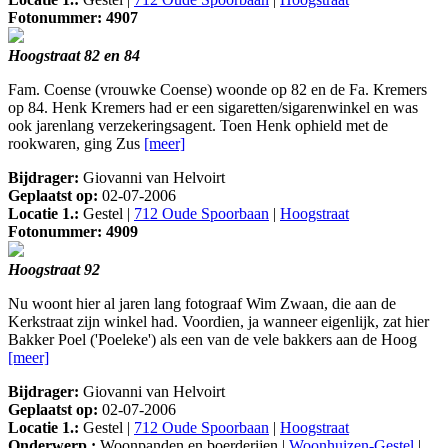
Fotonummer: 4907
Hoogstraat 82 en 84
Fam. Coense (vrouwke Coense) woonde op 82 en de Fa. Kremers
op 84. Henk Kremers had er een sigaretten/sigarenwinkel en was
ook jarenlang verzekeringsagent. Toen Henk ophield met de
rookwaren, ging Zus
[meer]
Bijdrager:
Giovanni van Helvoirt
Geplaatst op:
02-07-2006
Locatie 1.:
Gestel |
712 Oude Spoorbaan
|
Hoogstraat
Fotonummer: 4909
Hoogstraat 92
Nu woont hier al jaren lang fotograaf Wim Zwaan, die aan de
Kerkstraat zijn winkel had. Voordien, ja wanneer eigenlijk, zat hier
Bakker Poel ('Poeleke') als een van de vele bakkers aan de Hoog
[meer]
Bijdrager:
Giovanni van Helvoirt
Geplaatst op:
02-07-2006
Locatie 1.:
Gestel |
712 Oude Spoorbaan
|
Hoogstraat
Onderwerp.:
Woonpanden en boerderijen |
Woonhuizen-Gestel
|