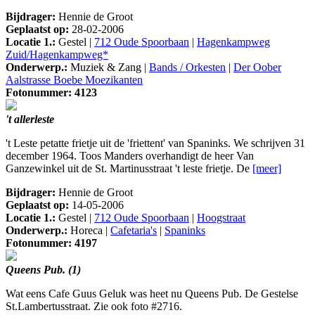
Bijdrager:
Hennie de Groot
Geplaatst op:
28-02-2006
Locatie 1.:
Gestel |
712 Oude Spoorbaan
|
Hagenkampweg
Zuid/Hagenkampweg*
Onderwerp.:
Muziek & Zang |
Bands / Orkesten
|
Der Oober
Aalstrasse Boebe Moezikanten
Fotonummer: 4123
't allerleste
't Leste petatte frietje uit de 'friettent' van Spaninks. We schrijven 31
december 1964. Toos Manders overhandigt de heer Van
Ganzewinkel uit de St. Martinusstraat 't leste frietje. De
[meer]
Bijdrager:
Hennie de Groot
Geplaatst op:
14-05-2006
Locatie 1.:
Gestel |
712 Oude Spoorbaan
|
Hoogstraat
Onderwerp.:
Horeca |
Cafetaria's
|
Spaninks
Fotonummer: 4197
Queens Pub. (1)
Wat eens Cafe Guus Geluk was heet nu Queens Pub. De Gestelse
St.Lambertusstraat. Zie ook foto #2716.