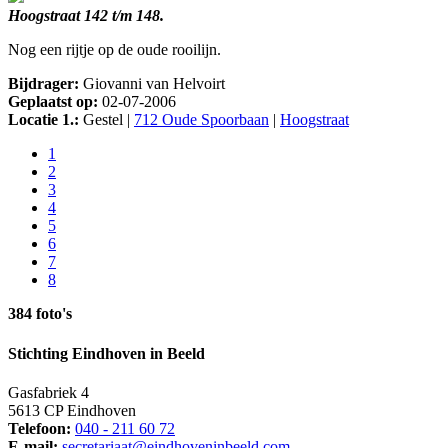
Hoogstraat 142 t/m 148.
Nog een rijtje op de oude rooilijn.
Bijdrager:
Giovanni van Helvoirt
Geplaatst op:
02-07-2006
Locatie 1.:
Gestel |
712 Oude Spoorbaan
|
Hoogstraat
1
2
3
4
5
6
7
8
384 foto's
Stichting Eindhoven in Beeld
Gasfabriek 4
5613 CP Eindhoven
Telefoon:
040 - 211 60 72
E-mail:
secretariaat@eindhoveninbeeld.com