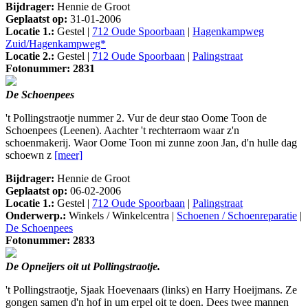
Bijdrager:
Hennie de Groot
Geplaatst op:
31-01-2006
Locatie 1.:
Gestel |
712 Oude Spoorbaan
|
Hagenkampweg
Zuid/Hagenkampweg*
Locatie 2.:
Gestel |
712 Oude Spoorbaan
|
Palingstraat
Fotonummer: 2831
De Schoenpees
't Pollingstraotje nummer 2. Vur de deur stao Oome Toon de
Schoenpees (Leenen). Aachter 't rechterraom waar z'n
schoenmakerij. Waor Oome Toon mi zunne zoon Jan, d'n hulle dag
schoewn z
[meer]
Bijdrager:
Hennie de Groot
Geplaatst op:
06-02-2006
Locatie 1.:
Gestel |
712 Oude Spoorbaan
|
Palingstraat
Onderwerp.:
Winkels / Winkelcentra |
Schoenen / Schoenreparatie
|
De Schoenpees
Fotonummer: 2833
De Opneijers oit ut Pollingstraotje.
't Pollingstraotje, Sjaak Hoevenaars (links) en Harry Hoeijmans. Ze
gongen samen d'n hof in um erpel oit te doen. Dees twee mannen