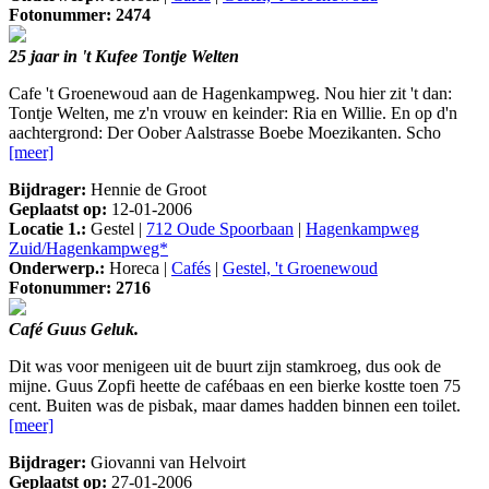
Fotonummer: 2474
25 jaar in 't Kufee Tontje Welten
Cafe 't Groenewoud aan de Hagenkampweg. Nou hier zit 't dan:
Tontje Welten, me z'n vrouw en keinder: Ria en Willie. En op d'n
aachtergrond: Der Oober Aalstrasse Boebe Moezikanten. Scho
[meer]
Bijdrager:
Hennie de Groot
Geplaatst op:
12-01-2006
Locatie 1.:
Gestel |
712 Oude Spoorbaan
|
Hagenkampweg
Zuid/Hagenkampweg*
Onderwerp.:
Horeca |
Cafés
|
Gestel, 't Groenewoud
Fotonummer: 2716
Café Guus Geluk.
Dit was voor menigeen uit de buurt zijn stamkroeg, dus ook de
mijne. Guus Zopfi heette de cafébaas en een bierke kostte toen 75
cent. Buiten was de pisbak, maar dames hadden binnen een toilet.
[meer]
Bijdrager:
Giovanni van Helvoirt
Geplaatst op:
27-01-2006