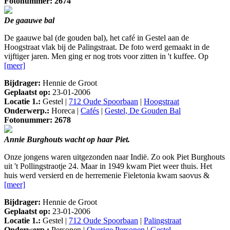
Fotonummer: 2674
De gaauwe bal
De gaauwe bal (de gouden bal), het café in Gestel aan de
Hoogstraat vlak bij de Palingstraat. De foto werd gemaakt in de
vijftiger jaren. Men ging er nog trots voor zitten in 't kuffee. Op
[meer]
Bijdrager:
Hennie de Groot
Geplaatst op:
23-01-2006
Locatie 1.:
Gestel |
712 Oude Spoorbaan
|
Hoogstraat
Onderwerp.:
Horeca |
Cafés
|
Gestel, De Gouden Bal
Fotonummer: 2678
Annie Burghouts wacht op haar Piet.
Onze jongens waren uitgezonden naar Indië. Zo ook Piet Burghouts
uit 't Pollingstraotje 24. Maar in 1949 kwam Piet weer thuis. Het
huis werd versierd en de herremenie Fieletonia kwam saovus &
[meer]
Bijdrager:
Hennie de Groot
Geplaatst op:
23-01-2006
Locatie 1.:
Gestel |
712 Oude Spoorbaan
|
Palingstraat
Onderwerp.:
Personen |
Overige Personen
|
Gestel