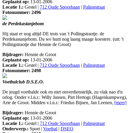
Geplaatst op:
13-01-2006
Locatie 1.:
Gestel |
712 Oude Spoorbaan
|
Palingstraat
Fotonummer: 2496
de Perdekastanjebom
Hij staat er nog altijd DE trots van 't Pollingstraotje. de
Perdekastanjebom. Da we hum nog laang maage koestere. (uit: 't
Pollingstraotje dur Hennie de Groot)
Bijdrager:
Hennie de Groot
Geplaatst op:
13-01-2006
Locatie 1.:
Gestel |
712 Oude Spoorbaan
|
Palingstraat
Fotonummer: 2498
Voetbalclub D.S.E.O.
De jeugd voetbalde ook en niet onverdienstelijk, zu vlak nao d'n
orlog. Onder v.l.n.r.: Willy Jansen, Piet Hertogs (Hagenkampweg),
Arie de Groot. Midden v.l.n.r.: Friedus Bijnen, Jan Leenen,
[meer]
Bijdrager:
Hennie de Groot
Geplaatst op:
13-01-2006
Locatie 1.:
Gestel |
712 Oude Spoorbaan
|
Palingstraat
Onderwerp.:
Sport |
Voetbal
|
DSEO