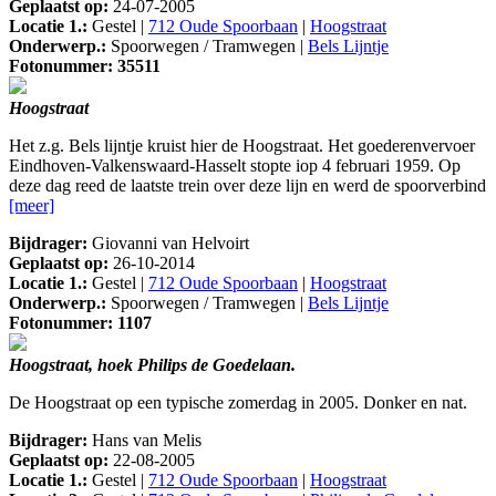
Geplaatst op:
24-07-2005
Locatie 1.:
Gestel |
712 Oude Spoorbaan
|
Hoogstraat
Onderwerp.:
Spoorwegen / Tramwegen |
Bels Lijntje
Fotonummer: 35511
Hoogstraat
Het z.g. Bels lijntje kruist hier de Hoogstraat. Het goederenvervoer
Eindhoven-Valkenswaard-Hasselt stopte iop 4 februari 1959. Op
deze dag reed de laatste trein over deze lijn en werd de spoorverbind
[meer]
Bijdrager:
Giovanni van Helvoirt
Geplaatst op:
26-10-2014
Locatie 1.:
Gestel |
712 Oude Spoorbaan
|
Hoogstraat
Onderwerp.:
Spoorwegen / Tramwegen |
Bels Lijntje
Fotonummer: 1107
Hoogstraat, hoek Philips de Goedelaan.
De Hoogstraat op een typische zomerdag in 2005. Donker en nat.
Bijdrager:
Hans van Melis
Geplaatst op:
22-08-2005
Locatie 1.:
Gestel |
712 Oude Spoorbaan
|
Hoogstraat