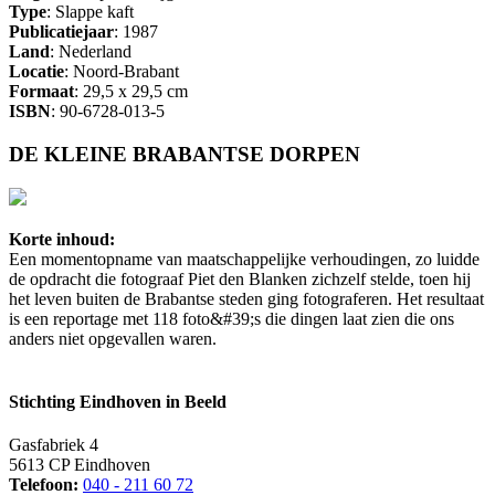
Type
: Slappe kaft
Publicatiejaar
: 1987
Land
: Nederland
Locatie
: Noord-Brabant
Formaat
: 29,5 x 29,5 cm
ISBN
: 90-6728-013-5
DE KLEINE BRABANTSE DORPEN
Korte inhoud:
Een momentopname van maatschappelijke verhoudingen, zo luidde
de opdracht die fotograaf Piet den Blanken zichzelf stelde, toen hij
het leven buiten de Brabantse steden ging fotograferen. Het resultaat
is een reportage met 118 foto&#39;s die dingen laat zien die ons
anders niet opgevallen waren.
Stichting Eindhoven in Beeld
Gasfabriek 4
5613 CP Eindhoven
Telefoon:
040 - 211 60 72