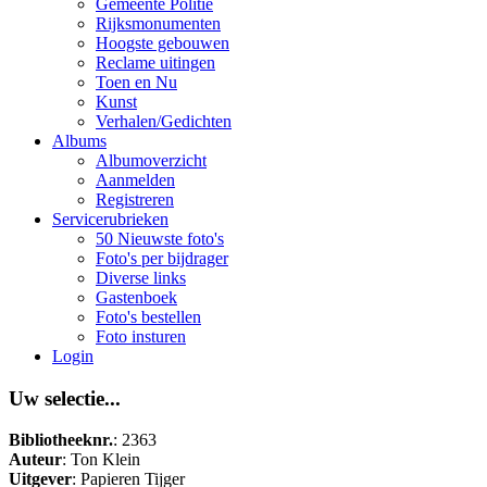
Gemeente Politie
Rijksmonumenten
Hoogste gebouwen
Reclame uitingen
Toen en Nu
Kunst
Verhalen/Gedichten
Albums
Albumoverzicht
Aanmelden
Registreren
Servicerubrieken
50 Nieuwste foto's
Foto's per bijdrager
Diverse links
Gastenboek
Foto's bestellen
Foto insturen
Login
Uw selectie...
Bibliotheeknr.
: 2363
Auteur
: Ton Klein
Uitgever
: Papieren Tijger