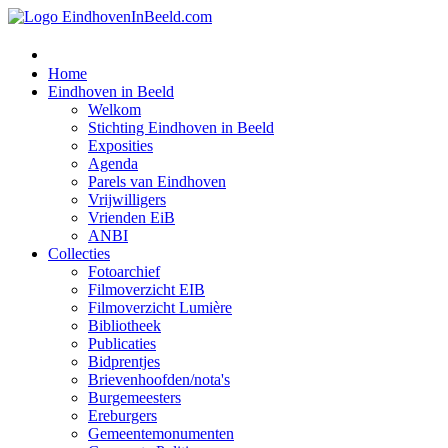
Home
Eindhoven in Beeld
Welkom
Stichting Eindhoven in Beeld
Exposities
Agenda
Parels van Eindhoven
Vrijwilligers
Vrienden EiB
ANBI
Collecties
Fotoarchief
Filmoverzicht EIB
Filmoverzicht Lumière
Bibliotheek
Publicaties
Bidprentjes
Brievenhoofden/nota's
Burgemeesters
Ereburgers
Gemeentemonumenten